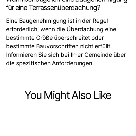
für eine Terrassenüberdachung?
Eine Baugenehmigung ist in der Regel
erforderlich, wenn die Überdachung eine
bestimmte Größe überschreitet oder
bestimmte Bauvorschriften nicht erfüllt.
Informieren Sie sich bei Ihrer Gemeinde über
die spezifischen Anforderungen.
You Might Also Like
Home and Garden
Home and Garden
Bevor Sie mit der
Home and Garden