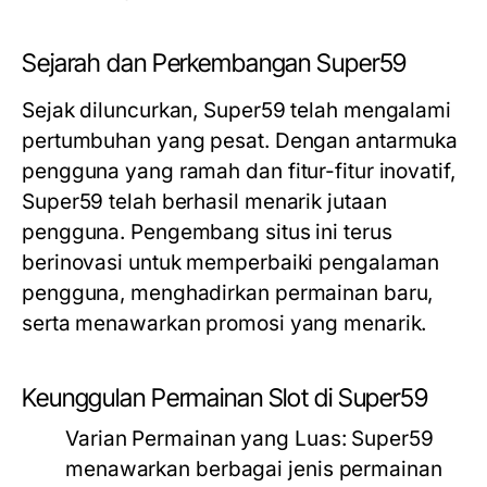
Sejarah dan Perkembangan Super59
Sejak diluncurkan, Super59 telah mengalami
pertumbuhan yang pesat. Dengan antarmuka
pengguna yang ramah dan fitur-fitur inovatif,
Super59 telah berhasil menarik jutaan
pengguna. Pengembang situs ini terus
berinovasi untuk memperbaiki pengalaman
pengguna, menghadirkan permainan baru,
serta menawarkan promosi yang menarik.
Keunggulan Permainan Slot di Super59
Varian Permainan yang Luas:
Super59
menawarkan berbagai jenis permainan