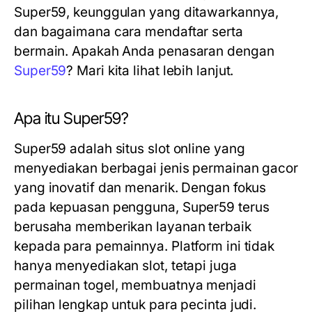
Super59, keunggulan yang ditawarkannya,
dan bagaimana cara mendaftar serta
bermain. Apakah Anda penasaran dengan
Super59
? Mari kita lihat lebih lanjut.
Apa itu Super59?
Super59 adalah situs slot online yang
menyediakan berbagai jenis permainan gacor
yang inovatif dan menarik. Dengan fokus
pada kepuasan pengguna, Super59 terus
berusaha memberikan layanan terbaik
kepada para pemainnya. Platform ini tidak
hanya menyediakan slot, tetapi juga
permainan togel, membuatnya menjadi
pilihan lengkap untuk para pecinta judi.