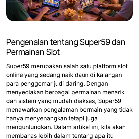
Pengenalan tentang Super59 dan
Permainan Slot
Super59 merupakan salah satu platform slot
online yang sedang naik daun di kalangan
para penggemar judi daring. Dengan
menyediakan berbagai permainan menarik
dan sistem yang mudah diakses, Super59
menawarkan pengalaman bermain yang tidak
hanya menyenangkan tetapi juga
menguntungkan. Dalam artikel ini, kita akan
membahas lebih dalam tentang apa itu