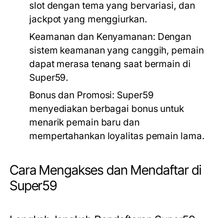
slot dengan tema yang bervariasi, dan
jackpot yang menggiurkan.
Keamanan dan Kenyamanan:
Dengan
sistem keamanan yang canggih, pemain
dapat merasa tenang saat bermain di
Super59.
Bonus dan Promosi:
Super59
menyediakan berbagai bonus untuk
menarik pemain baru dan
mempertahankan loyalitas pemain lama.
Cara Mengakses dan Mendaftar di
Super59